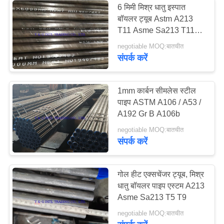
6 मिमी मिश्र धातु इस्पात
बॉयलर ट्यूब Astm A213
धातु यादृच्छिक पैकिंग
T11 Asme Sa213 T11
सीमलेस
negotiable MOQ:बातचीत
संपर्क करें
1mm कार्बन सीमलेस स्टील
पाइप ASTM A106 / A53 /
21
A192 Gr B A106b
negotiable MOQ:बातचीत
प्लास्टिक यादृच्छिक पैकिंग
संपर्क करें
गोल हीट एक्सचेंजर ट्यूब, मिश्र
धातु बॉयलर पाइप एस्टम A213
Asme Sa213 T5 T9
20
negotiable MOQ:बातचीत