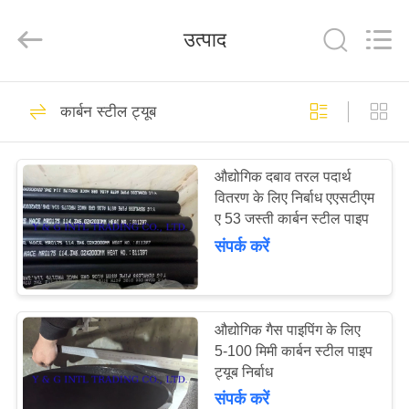
स्टील
ट्यूब
आपूर्तिकर्ता.
उत्पाद
Copyright
©
2018
-
2025
घर
carbonsteel-
97
tube.com.
कार्बन स्टील ट्यूब
All
Rights
Reserved.
कार्बन स्टील ट्यूब
उत्पादों
औद्योगिक दबाव तरल पदार्थ
वितरण के लिए निर्बाध एएसटीएम
हमारे
ए 53 जस्ती कार्बन स्टील पाइप
बारे
संपर्क करें
में
96
कारखाना
औद्योगिक गैस पाइपिंग के लिए
स्टेनलेस स्टील टयूबिंग
5-100 मिमी कार्बन स्टील पाइप
भ्रमण
ट्यूब निर्बाध
संपर्क करें