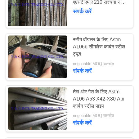
एएसटीएम ए 210 संरचना स्टील
68
पाइप ट्यूब
संपर्क करें
धातु मिश्र धातु प्लेट
स्टीम बॉयलर के लिए Astm
A106b सीमलेस कार्बन स्टील
ट्यूब
negotiable MOQ:बातचीत
संपर्क करें
109
फिटिंग और फ्लैंगेस
तेल और गैस के लिए Astm
A106 A53 X42-X80 Api
कार्बन स्टील पाइप
negotiable MOQ:बातचीत
संपर्क करें
22